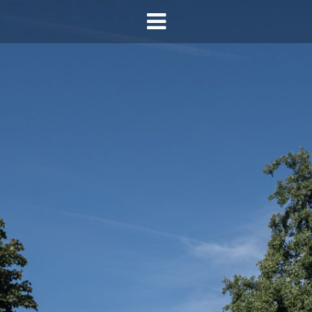
HOME
AGENDA
INFO
HORECA SONSBEEK
CONTACT
BEREIKBAARHEID