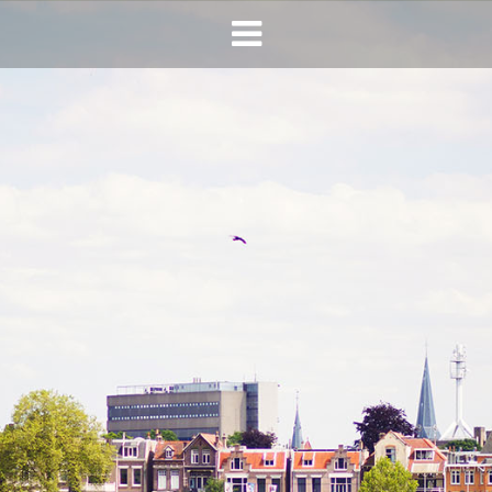
HOME
AGENDA
INFO
HORECA SONSBEEK
CONTACT
BEREIKBAARHEID