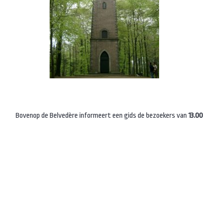
Bovenop de Belvedère informeert een gids de bezoekers van
13.00
tot 15.00 uur
over de geschiedenis en al het moois dat te zien is in de
omgeving. Vanaf de toren heb je zicht op Arnhemse iconen als de
Eusebiuskerk en John Frostbrug en bij helder weer zelfs tot in
Brabant en Duitsland.
T
oegang Belvedère is € 1,. Vooraf aanmelden is niet nodig.
Kijk voor meer informatie op
www.molenplaatssonsbeek.nl