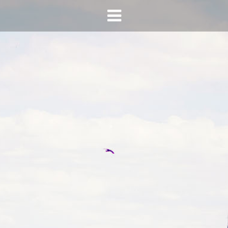
HOME
AGENDA
INFO
HORECA SONSBEEK
CONTACT
BEREIKBAARHEID