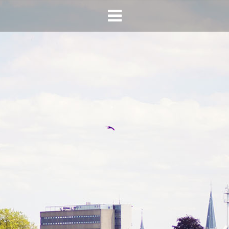
HOME
AGENDA
INFO
HORECA SONSBEEK
CONTACT
BEREIKBAARHEID