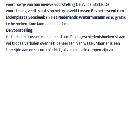
voorproefje van hun nieuwe voorstelling De Wilde Stilte. De
voorstelling vindt plaats op het grasveld tussen
Bezoekerscentrum
Molenplaats Sonsbeek
en
Het Nederlands Watermuseum
en is gratis
te bezoeken. Kom langs en beleef mee!
De voorstelling:
Het schuurt tussen mens en natuur. Onze geschiedenisboeken staan
vol trotse verhalen over het ‘beheersen’ van water. Maar er is een
keerzijde aan onze controledrift, al zijn niet alle rampen zijn zo
herkenbaar als een overstroming. Eeuwen geleden trok het heldere
water van de Jansbeek watermolens, wasserijen, bierbrouwerijen en
leerlooierijen aan. Dankzij het water vormden ze als een
langgerekt bedrijventerrein de motor van de jonge stad.
Kom je ook?
16-10-2022 om 13:00/14:00/15:15, duur circa 15 minuten.
Locatie
Molenplaats Sonsbeek