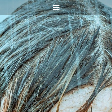
HOME
AGENDA
INFO
HORECA SONSBEEK
CONTACT
BEREIKBAARHEID