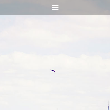
HOME
AGENDA
INFO
HORECA SONSBEEK
CONTACT
BEREIKBAARHEID