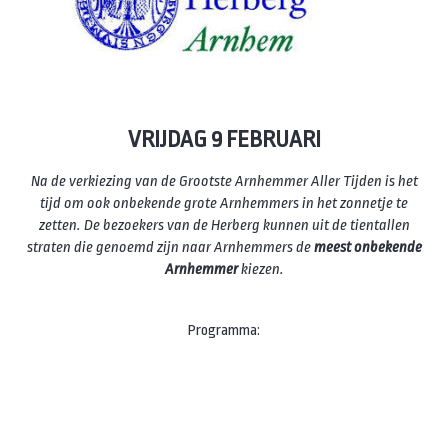
VRIJDAG 9 FEBRUARI
Na de verkiezing van de Grootste Arnhemmer Aller Tijden is het
tijd om ook onbekende grote Arnhemmers in het zonnetje te
zetten. De bezoekers van de Herberg kunnen uit de tientallen
straten die genoemd zijn naar Arnhemmers de
meest onbekende
Arnhemmer
kiezen.
Programma:
Margo Klijn geeft een toelichting op haar boek
“De Geschiedenis van
Grote Oord 15
“, het pand waar nu Boekhandel Hijman is gevestigd.