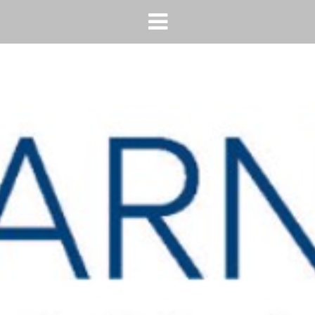
HOME
AGENDA
INFO
HORECA SONSBEEK
CONTACT
BEREIKBAARHEID