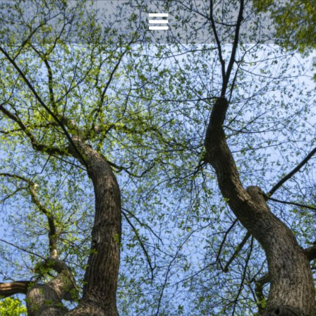
HOME
AGENDA
INFO
HORECA SONSBEEK
CONTACT
BEREIKBAARHEID