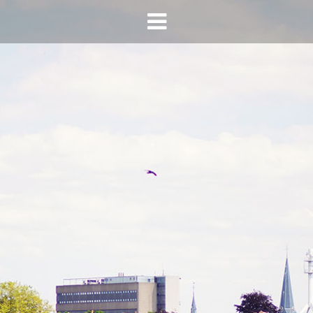
HOME
AGENDA
INFO
HORECA SONSBEEK
CONTACT
BEREIKBAARHEID