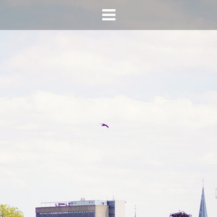
HOME
AGENDA
INFO
HORECA SONSBEEK
CONTACT
BEREIKBAARHEID