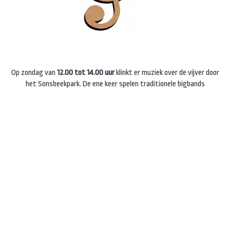
Op zondag van
12.00 tot 14.00 uur
klinkt er muziek over de vijver door
het Sonsbeekpark. De ene keer spelen traditionele bigbands
swingende deuntjes. Een andere keer is het een Egerländer band of
zijn het jonge muzikanten van de JazzKids met moderne swingende
popnummers.
Zondag 24 juni
treden voor u op de "Isseltaler
Musikanten".
Regen
Regen is goed voor ons park, maar niet tijdens
een concert. Maar de openluchtconcerten gaan meestal door,zo is de
ervaring. Via onze
Facebookpagina
houden we je op de hoogte als
concerten worden afgelast.