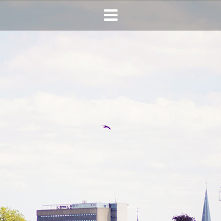
HOME
AGENDA
INFO
HORECA SONSBEEK
CONTACT
BEREIKBAARHEID