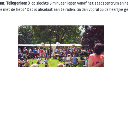
uur
,
Tellegenlaan 3
: op slechts 5 minuten lopen vanaf het stadscentrum en he
 met de fiets? Dat is absoluut aan te raden. Ga dan vooral op de heerlijke g
gang via de Apeldoornseweg. Er stoppen (trolley)bussen recht voor de ingang
Kijk ook op
www.sonsbeekmarkt.nl