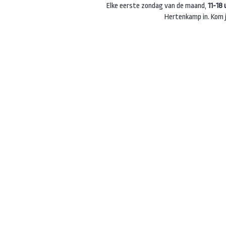
Elke eerste zondag van de maand,
11-18 
Hertenkamp in. Kom je
En neem de in