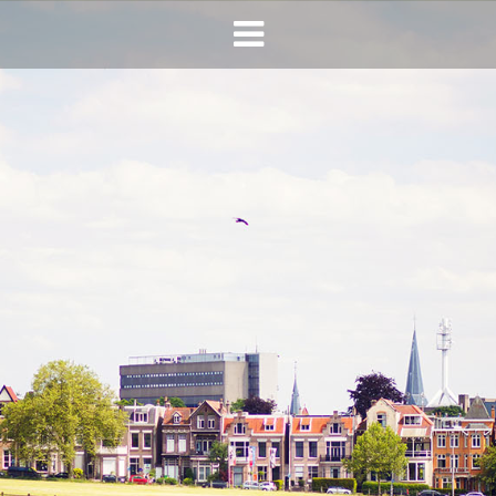
HOME
AGENDA
INFO
HORECA SONSBEEK
CONTACT
BEREIKBAARHEID