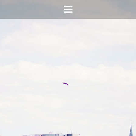
HOME
AGENDA
INFO
HORECA SONSBEEK
CONTACT
BEREIKBAARHEID