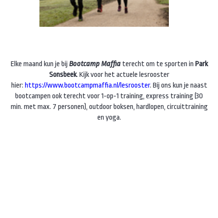
Elke maand kun je bij
Bootcamp Maffia
terecht om te sporten in
Park
Sonsbeek
. Kijk voor het actuele lesrooster
hier:
https://www.bootcampmaffia.nl/lesrooster
. Bij ons kun je naast
bootcampen ook terecht voor 1-op-1 training, express training (30
min. met max. 7 personen), outdoor boksen, hardlopen, circuittraining
en yoga.
We hebben lessen voor iedereen: van topatleet tot beginnende
sporter. Voor elk niveau is er iets. En samen sporten is echt leuker!
Bijna alle lessen beginnen op de parkeerplaats van het
Watermuseum. Wil je het een keertje proberen, maar weet je niet
welke les het meest geschikt is, bel ons op 026-2022038. Of boek
direct een gratis proefles via deze
link:
https://club.fitmanager.com/club/booktrial/577
.