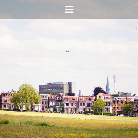
HOME
AGENDA
INFO
HORECA SONSBEEK
CONTACT
BEREIKBAARHEID