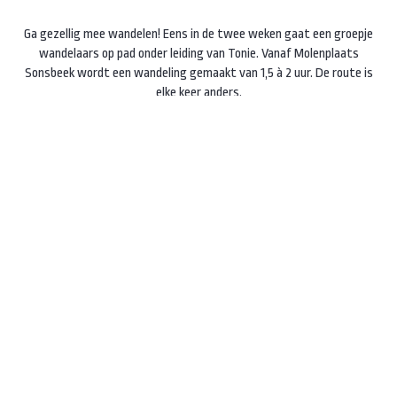
Ga gezellig mee wandelen! Eens in de twee weken gaat een groepje
wandelaars op pad onder leiding van Tonie. Vanaf Molenplaats
Sonsbeek wordt een wandeling gemaakt van 1,5 à 2 uur. De route is
elke keer anders.
Woensdagochtend in de even weken.
Start 10.00 uur bij Molenplaats
Sonsbeek
, Zijpendaalseweg 24a.
Deelname gratis, vooraf opgeven
niet nodig
Instagram
Facebook