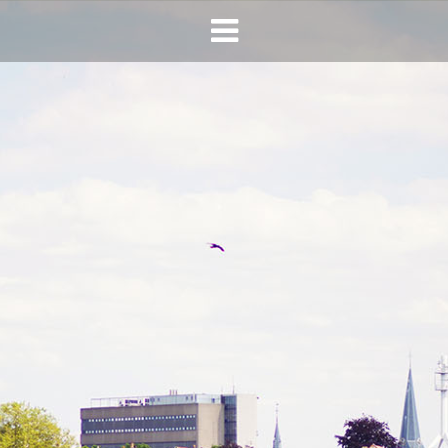
HOME
AGENDA
INFO
HORECA SONSBEEK
CONTACT
BEREIKBAARHEID