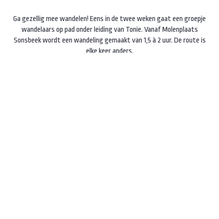
Ga gezellig mee wandelen! Eens in de twee weken gaat een groepje
wandelaars op pad onder leiding van Tonie. Vanaf Molenplaats
Sonsbeek wordt een wandeling gemaakt van 1,5 à 2 uur. De route is
elke keer anders.
Woensdagochtend in de even weken.
Start 10.00 uur bij Molenplaats
Sonsbeek
, Zijpendaalseweg 24a.
Deelname gratis, vooraf opgeven
niet nodig
Instagram
Facebook