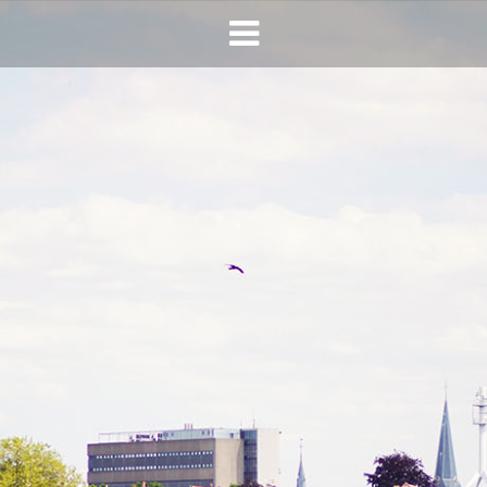
HOME
AGENDA
INFO
HORECA SONSBEEK
CONTACT
BEREIKBAARHEID