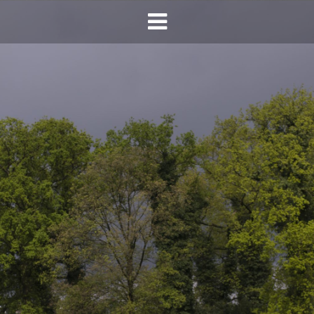
HOME
AGENDA
INFO
HORECA SONSBEEK
CONTACT
BEREIKBAARHEID