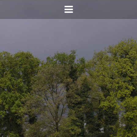
HOME
AGENDA
INFO
HORECA SONSBEEK
CONTACT
BEREIKBAARHEID