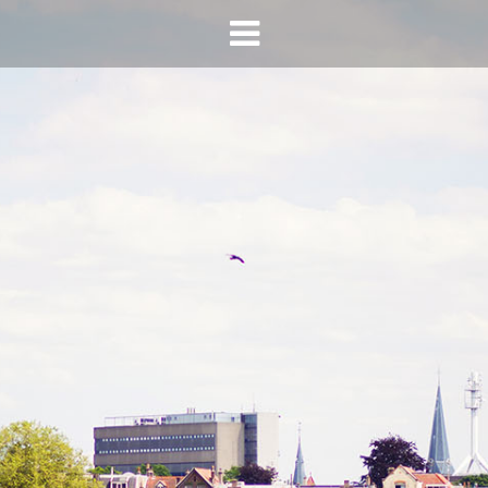
HOME
AGENDA
INFO
HORECA SONSBEEK
CONTACT
BEREIKBAARHEID