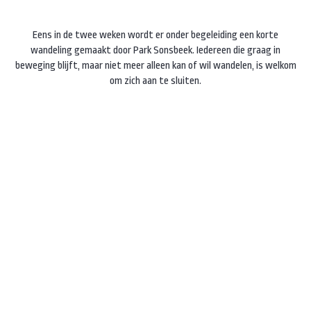
Eens in de twee weken wordt er onder begeleiding een korte
wandeling gemaakt door Park Sonsbeek. Iedereen die graag in
beweging blijft, maar niet meer alleen kan of wil wandelen, is welkom
om zich aan te sluiten.
Vrijdagochtend in de even weken.
Start
10.30 uur
bij
Molenplaats
Sonsbeek
, Zijpendaalseweg 24a.
Duur: 30-45 minuten.
Deelname
€ 6,-
per keer (of
€ 10,-
inclusief
vervoer), inclusief koffie of thee.
Instagram