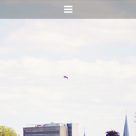
HOME
AGENDA
INFO
HORECA SONSBEEK
CONTACT
BEREIKBAARHEID