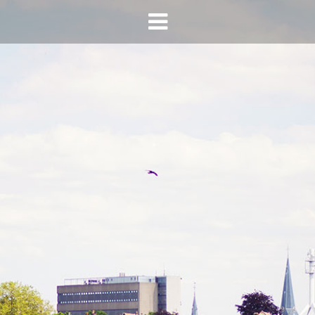
HOME
AGENDA
INFO
HORECA SONSBEEK
CONTACT
BEREIKBAARHEID