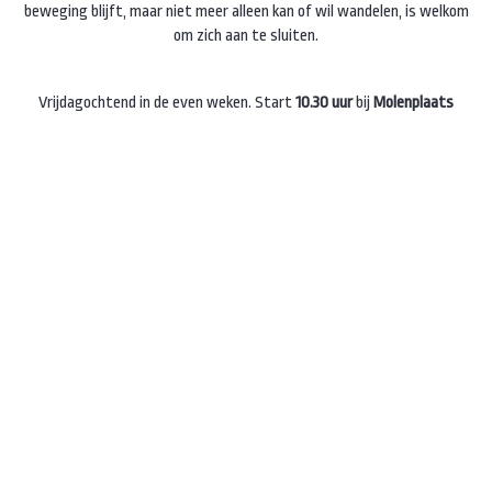
beweging blijft, maar niet meer alleen kan of wil wandelen, is welkom
om zich aan te sluiten.
Vrijdagochtend in de even weken.
Start
10.30 uur
bij
Molenplaats
Sonsbeek
, Zijpendaalseweg 24a.
Duur: 30-45 minuten.
Deelname
€ 6,-
per keer (of
€ 10,-
inclusief
vervoer), inclusief koffie of thee.
Instagram
Facebook