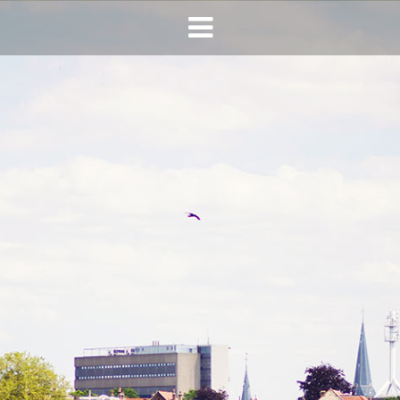
HOME
AGENDA
INFO
HORECA SONSBEEK
CONTACT
BEREIKBAARHEID