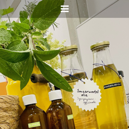
HOME
AGENDA
INFO
HORECA SONSBEEK
CONTACT
BEREIKBAARHEID